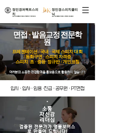
​정민경퍼펙트스피
​정민경스피치클리
치
닉
JEONGMINKYUNGPERFECTSPEECH​
JEONGMINKYUNGSPEECHCLINIC​
​면접 · 발음교정 전문학
원
프레젠테이션 / 국내 · 국제 스피
치 대회
/ 동화구연 · 스피치 자격증
​스피치 초 ·
중등 정규반 / 개인코칭
여러분의 소중한 면접합격을 홍보용으로 활용하지 않습니다.
입시 · 입사 · 임용 ·진급 · 공무원 · PT면접
"
​소통
자신감
​리더십
​검증된 전문가가 명품보이스
로 만들어 드립니다!