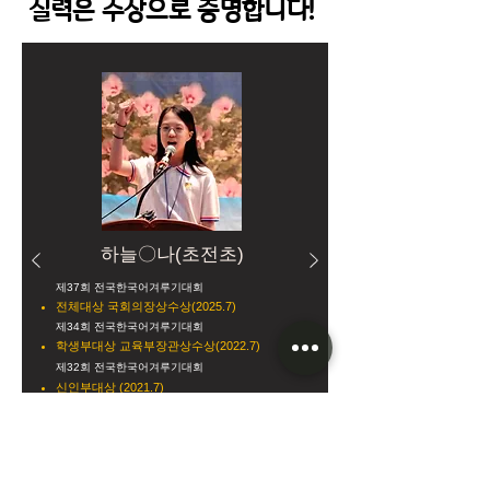
실력은 수상으로 증명합니다!
​하늘〇나(초전초)
제37회 전국한국어겨루기대회
전체대상 국회의장상수상(2025.7)
제34회 전국한국어겨루기대회
학생부대상 교육부장관상수상(2022.7)
제32회 전국한국어겨루기
대회
신인부대상 (2021.7)
제8회 전국영어말하기대회
특상 경남교육감상수상(2020.8)