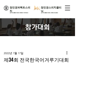
​정민경퍼펙트스피
​정민경스피치클리
치
닉
JEONGMINKYUNGPERFECTSPEECH​
JEONGMINKYUNGSPEECHCLINIC​
참가대회
2022년 7월 17일
제34회 전국한국어겨루기대회