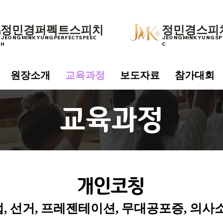
​정민경퍼펙트스피치
​정민경스
JEONGMINKYUNGPERFECTSPEEC
JEONGMINKYUNGSPE
H​
C​
원장소개
교육과정
보도자료
참가대회
​교육과정
개인코칭
접, 선거, 프레젠테이션, 무대공포증, 의사