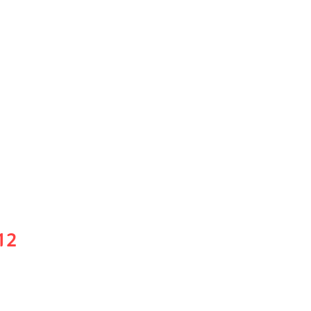
펙트스피치
12
15번길 12-8 2층