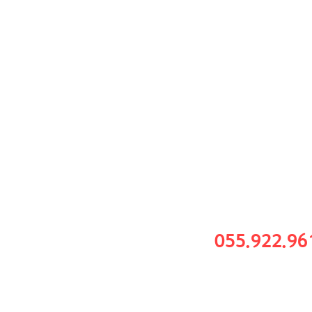
정민경퍼
055.922.96
진주시 진주대로 8