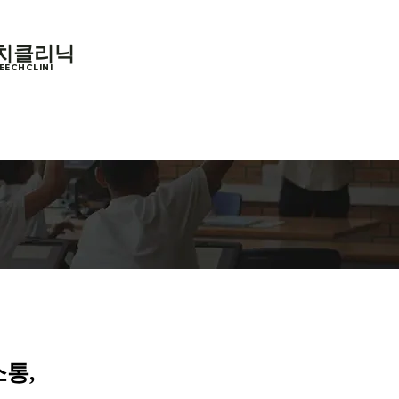
피치클리닉
ECHCLINI
소통,